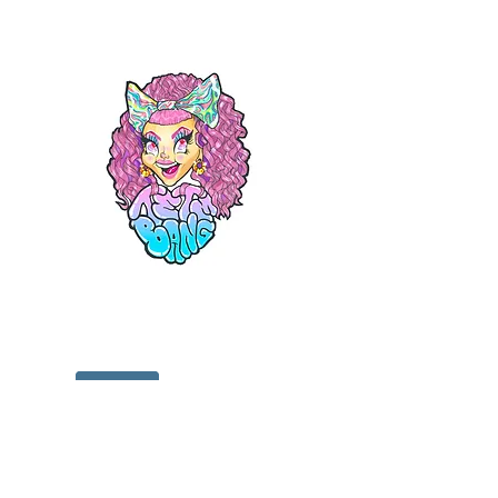
Drag dragqueen drag sos